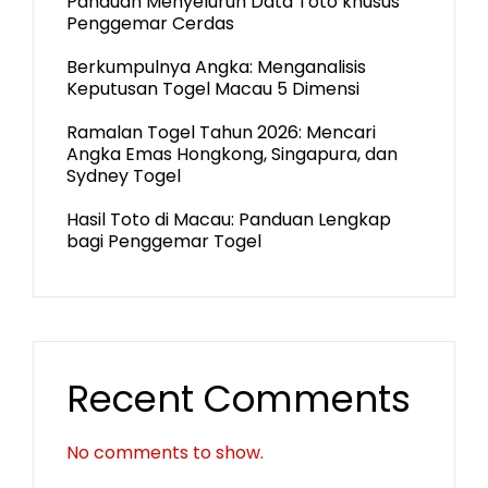
Panduan Menyeluruh Data Toto khusus
Penggemar Cerdas
Berkumpulnya Angka: Menganalisis
Keputusan Togel Macau 5 Dimensi
Ramalan Togel Tahun 2026: Mencari
Angka Emas Hongkong, Singapura, dan
Sydney Togel
Hasil Toto di Macau: Panduan Lengkap
bagi Penggemar Togel
Recent Comments
No comments to show.