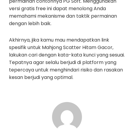
permainan contohnya PG Soft. Menggunakan
versi gratis free ini dapat menolong Anda
memahami mekanisme dan taktik permainan
dengan lebih baik.
Akhirnya, jika kamu mau mendapatkan link
spesifik untuk Mahjong Scatter Hitam Gacor,
lakukan cari dengan kata-kata kunci yang sesuai.
Tepatnya agar selalu berjudi di platform yang
tepercaya untuk menghindari risiko dan rasakan
kesan berjudi yang optimal.