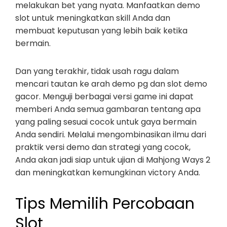
melakukan bet yang nyata. Manfaatkan demo
slot untuk meningkatkan skill Anda dan
membuat keputusan yang lebih baik ketika
bermain.
Dan yang terakhir, tidak usah ragu dalam
mencari tautan ke arah demo pg dan slot demo
gacor. Menguji berbagai versi game ini dapat
memberi Anda semua gambaran tentang apa
yang paling sesuai cocok untuk gaya bermain
Anda sendiri. Melalui mengombinasikan ilmu dari
praktik versi demo dan strategi yang cocok,
Anda akan jadi siap untuk ujian di Mahjong Ways 2
dan meningkatkan kemungkinan victory Anda.
Tips Memilih Percobaan
Slot