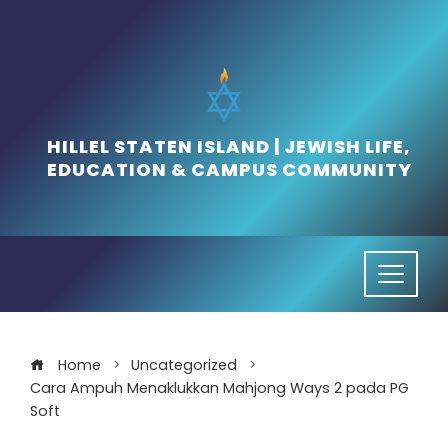
Skip
to
content
HILLEL STATEN ISLAND | JEWISH LIFE,
EDUCATION & CAMPUS COMMUNITY
Home
Uncategorized
Cara Ampuh Menaklukkan Mahjong Ways 2 pada PG
Soft