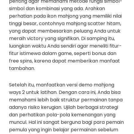
penting agar memahami metode fungsi simbol-
simbol dan kombinasi yang ada. Arahkan
perhatian pada ikon mahjong yang memiliki nilai
tinggi besar, contohnya mahjong scatter hitam,
yang dapat membesarkan peluang Anda untuk
meraih victory yang signifikan. Di samping itu,
luangkan waktu Anda sendiri agar meneliti fitur-
fitur istimewa dalam game, seperti bonus dan
free spins, karena dapat memberikan manfaat
tambahan.
Setelah itu, manfaatkan versi demo mahjong
ways 2 untuk latihan. Dengan cara ini, Anda bisa
memahami lebih baik struktur permainan tanpa
adanya risiko kerugian. Ujilah berbagai strategi
dan perhatikan pola-pola kemenangan yang
muncul. Hal ini sangat berguna bagi para pemain
pemula yang ingin belajar permainan sebelum