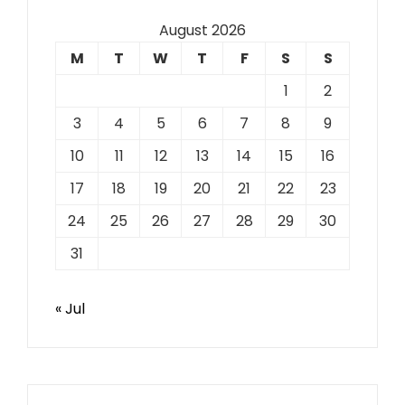
August 2026
M
T
W
T
F
S
S
1
2
3
4
5
6
7
8
9
10
11
12
13
14
15
16
17
18
19
20
21
22
23
24
25
26
27
28
29
30
31
« Jul