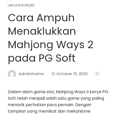
UNCATEGORIZED
Cara Ampuh
Menaklukkan
Mahjong Ways 2
pada PG Soft
AdminUtama
October 15, 2025
Dalam alam game slot, Mahjong Ways II karya PG
Soft telah menjadi salah satu game yang paling
menarik perhatian para pemain. Dengan
tampilan yang memikat dan mekanisme