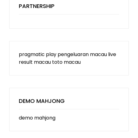
PARTNERSHIP
pragmatic play
pengeluaran macau
live
result macau
toto macau
DEMO MAHJONG
demo mahjong