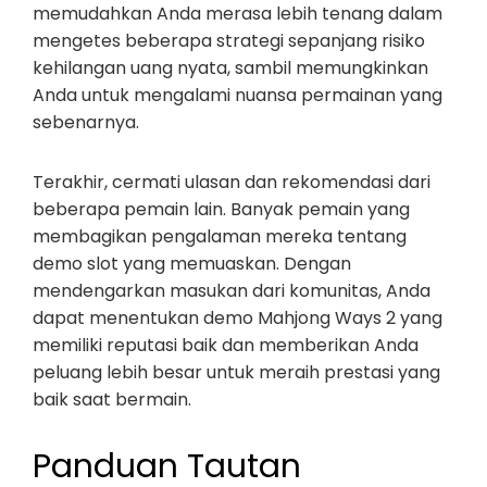
memudahkan Anda merasa lebih tenang dalam
mengetes beberapa strategi sepanjang risiko
kehilangan uang nyata, sambil memungkinkan
Anda untuk mengalami nuansa permainan yang
sebenarnya.
Terakhir, cermati ulasan dan rekomendasi dari
beberapa pemain lain. Banyak pemain yang
membagikan pengalaman mereka tentang
demo slot yang memuaskan. Dengan
mendengarkan masukan dari komunitas, Anda
dapat menentukan demo Mahjong Ways 2 yang
memiliki reputasi baik dan memberikan Anda
peluang lebih besar untuk meraih prestasi yang
baik saat bermain.
Panduan Tautan