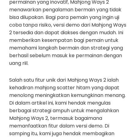
permainan yang inovatif, Mahjong Ways 2
menawarkan pengalaman bermain yang tidak
bisa dilupakan. Bagi para pemain yang ingin uji
coba tanpa risiko, versi demo dari Mahjong Ways
2 tersedia dan dapat diakses dengan mudah. Ini
memberikan kesempatan bagi pemain untuk
memahami langkah bermain dan strategi yang
berhasil sebelum masuk ke permainan dengan
uang riil.
Salah satu fitur unik dari Mahjong Ways 2 ialah
kehadiran mahjong scatter hitam yang dapat
menolong meningkatkan kemungkinan menang.
Di dalam artikel ini, kami hendak mengulas
berbagai strategi ampuh untuk mengalahkan
Mahjong Ways 2, termasuk bagaimana
memanfaatkan fitur dalam versi demo. Di
samping itu, kami juga hendak membagikan