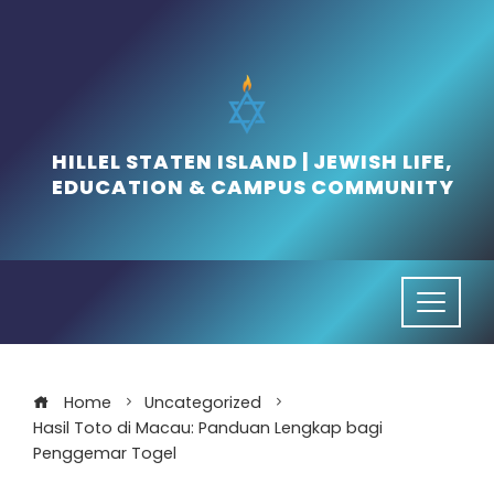
Skip
to
content
HILLEL STATEN ISLAND | JEWISH LIFE,
EDUCATION & CAMPUS COMMUNITY
Home
Uncategorized
Hasil Toto di Macau: Panduan Lengkap bagi
Penggemar Togel