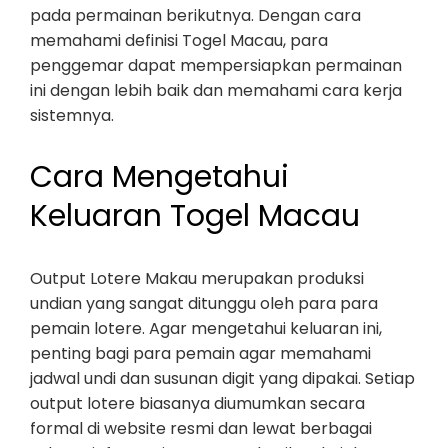
pada permainan berikutnya. Dengan cara
memahami definisi Togel Macau, para
penggemar dapat mempersiapkan permainan
ini dengan lebih baik dan memahami cara kerja
sistemnya.
Cara Mengetahui
Keluaran Togel Macau
Output Lotere Makau merupakan produksi
undian yang sangat ditunggu oleh para para
pemain lotere. Agar mengetahui keluaran ini,
penting bagi para pemain agar memahami
jadwal undi dan susunan digit yang dipakai. Setiap
output lotere biasanya diumumkan secara
formal di website resmi dan lewat berbagai