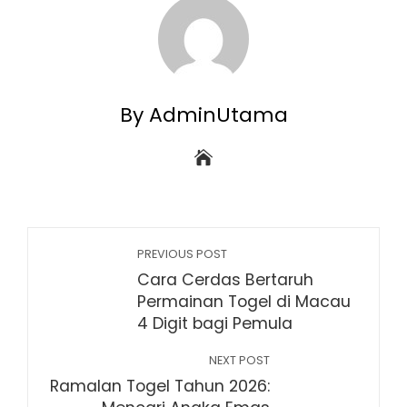
By AdminUtama
PREVIOUS POST
Cara Cerdas Bertaruh
Permainan Togel di Macau
4 Digit bagi Pemula
NEXT POST
Ramalan Togel Tahun 2026: