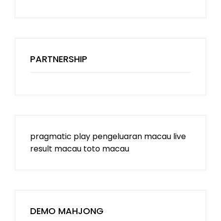
PARTNERSHIP
pragmatic play
pengeluaran macau
live
result macau
toto macau
DEMO MAHJONG