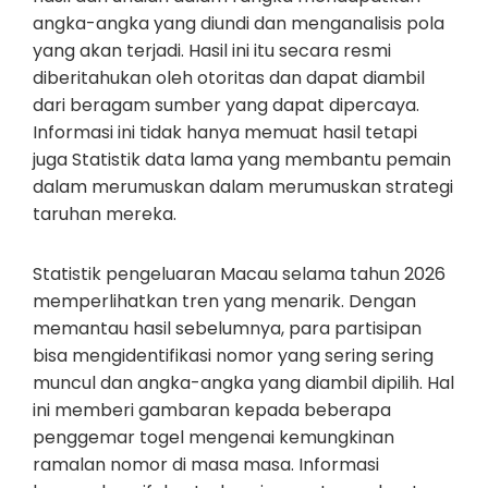
angka-angka yang diundi dan menganalisis pola
yang akan terjadi. Hasil ini itu secara resmi
diberitahukan oleh otoritas dan dapat diambil
dari beragam sumber yang dapat dipercaya.
Informasi ini tidak hanya memuat hasil tetapi
juga Statistik data lama yang membantu pemain
dalam merumuskan dalam merumuskan strategi
taruhan mereka.
Statistik pengeluaran Macau selama tahun 2026
memperlihatkan tren yang menarik. Dengan
memantau hasil sebelumnya, para partisipan
bisa mengidentifikasi nomor yang sering sering
muncul dan angka-angka yang diambil dipilih. Hal
ini memberi gambaran kepada beberapa
penggemar togel mengenai kemungkinan
ramalan nomor di masa masa. Informasi