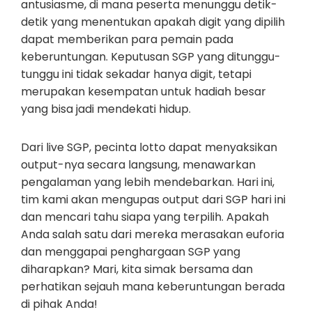
antusiasme, di mana peserta menunggu detik-
detik yang menentukan apakah digit yang dipilih
dapat memberikan para pemain pada
keberuntungan. Keputusan SGP yang ditunggu-
tunggu ini tidak sekadar hanya digit, tetapi
merupakan kesempatan untuk hadiah besar
yang bisa jadi mendekati hidup.
Dari live SGP, pecinta lotto dapat menyaksikan
output-nya secara langsung, menawarkan
pengalaman yang lebih mendebarkan. Hari ini,
tim kami akan mengupas output dari SGP hari ini
dan mencari tahu siapa yang terpilih. Apakah
Anda salah satu dari mereka merasakan euforia
dan menggapai penghargaan SGP yang
diharapkan? Mari, kita simak bersama dan
perhatikan sejauh mana keberuntungan berada
di pihak Anda!