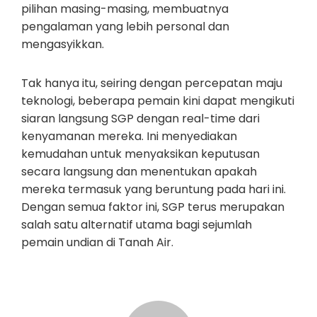
pilihan masing-masing, membuatnya
pengalaman yang lebih personal dan
mengasyikkan.
Tak hanya itu, seiring dengan percepatan maju
teknologi, beberapa pemain kini dapat mengikuti
siaran langsung SGP dengan real-time dari
kenyamanan mereka. Ini menyediakan
kemudahan untuk menyaksikan keputusan
secara langsung dan menentukan apakah
mereka termasuk yang beruntung pada hari ini.
Dengan semua faktor ini, SGP terus merupakan
salah satu alternatif utama bagi sejumlah
pemain undian di Tanah Air.