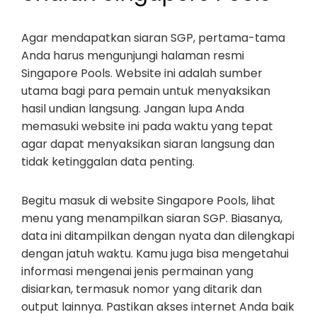
Agar mendapatkan siaran SGP, pertama-tama
Anda harus mengunjungi halaman resmi
Singapore Pools. Website ini adalah sumber
utama bagi para pemain untuk menyaksikan
hasil undian langsung. Jangan lupa Anda
memasuki website ini pada waktu yang tepat
agar dapat menyaksikan siaran langsung dan
tidak ketinggalan data penting.
Begitu masuk di website Singapore Pools, lihat
menu yang menampilkan siaran SGP. Biasanya,
data ini ditampilkan dengan nyata dan dilengkapi
dengan jatuh waktu. Kamu juga bisa mengetahui
informasi mengenai jenis permainan yang
disiarkan, termasuk nomor yang ditarik dan
output lainnya. Pastikan akses internet Anda baik