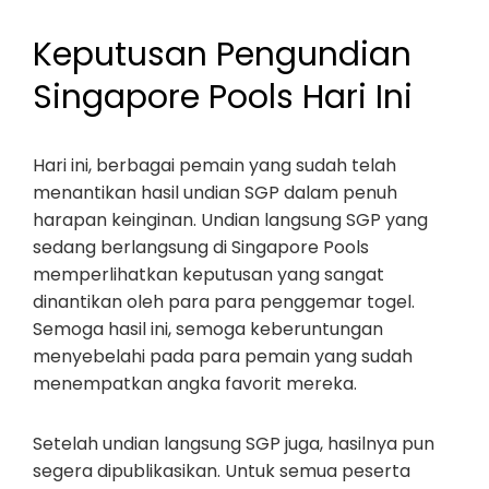
Keputusan Pengundian
Singapore Pools Hari Ini
Hari ini, berbagai pemain yang sudah telah
menantikan hasil undian SGP dalam penuh
harapan keinginan. Undian langsung SGP yang
sedang berlangsung di Singapore Pools
memperlihatkan keputusan yang sangat
dinantikan oleh para para penggemar togel.
Semoga hasil ini, semoga keberuntungan
menyebelahi pada para pemain yang sudah
menempatkan angka favorit mereka.
Setelah undian langsung SGP juga, hasilnya pun
segera dipublikasikan. Untuk semua peserta