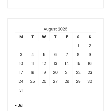
August 2026
M
T
W
T
F
S
S
1
2
3
4
5
6
7
8
9
10
11
12
13
14
15
16
17
18
19
20
21
22
23
24
25
26
27
28
29
30
31
« Jul