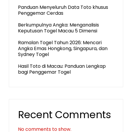
Panduan Menyeluruh Data Toto khusus
Penggemar Cerdas
Berkumpulnya Angka: Menganalisis
Keputusan Togel Macau 5 Dimensi
Ramalan Togel Tahun 2026: Mencari
Angka Emas Hongkong, Singapura, dan
Sydney Togel
Hasil Toto di Macau: Panduan Lengkap
bagi Penggemar Togel
Recent Comments
No comments to show.