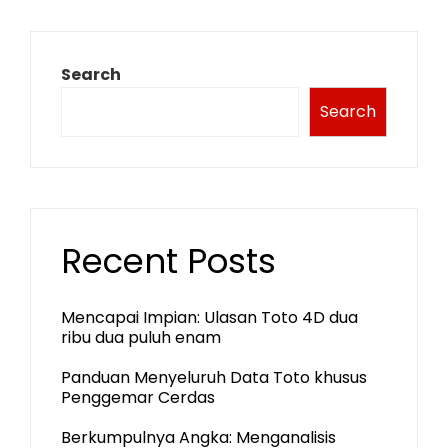
Search
Search
Recent Posts
Mencapai Impian: Ulasan Toto 4D dua
ribu dua puluh enam
Panduan Menyeluruh Data Toto khusus
Penggemar Cerdas
Berkumpulnya Angka: Menganalisis