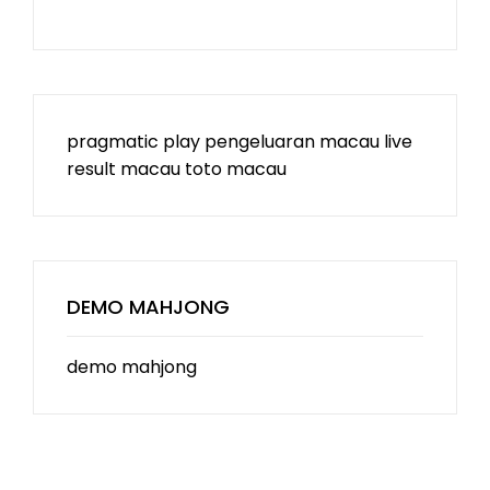
pragmatic play
pengeluaran macau
live
result macau
toto macau
DEMO MAHJONG
demo mahjong