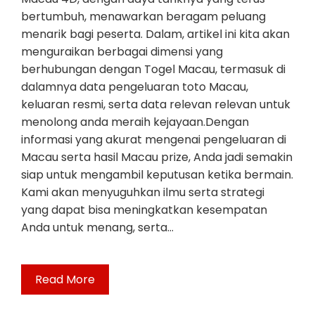
bertumbuh, menawarkan beragam peluang
menarik bagi peserta. Dalam, artikel ini kita akan
menguraikan berbagai dimensi yang
berhubungan dengan Togel Macau, termasuk di
dalamnya data pengeluaran toto Macau,
keluaran resmi, serta data relevan relevan untuk
menolong anda meraih kejayaan.Dengan
informasi yang akurat mengenai pengeluaran di
Macau serta hasil Macau prize, Anda jadi semakin
siap untuk mengambil keputusan ketika bermain.
Kami akan menyuguhkan ilmu serta strategi
yang dapat bisa meningkatkan kesempatan
Anda untuk menang, serta…
Read More