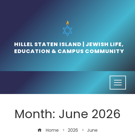
Skip
to
content
HILLEL STATEN ISLAND | JEWISH LIFE,
EDUCATION & CAMPUS COMMUNITY
Month:
June 2026
Home
2026
June