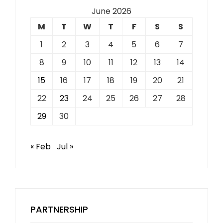
June 2026
M
T
W
T
F
S
S
1
2
3
4
5
6
7
8
9
10
11
12
13
14
15
16
17
18
19
20
21
22
23
24
25
26
27
28
29
30
« Feb
Jul »
PARTNERSHIP